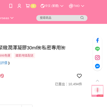
0
中文 (繁體)
TWD
erseas
緻潤澤凝膠30ml🌺私密專用🌺
999免運
國家/地區配送
則評價
)
99
已賣出：10,494件