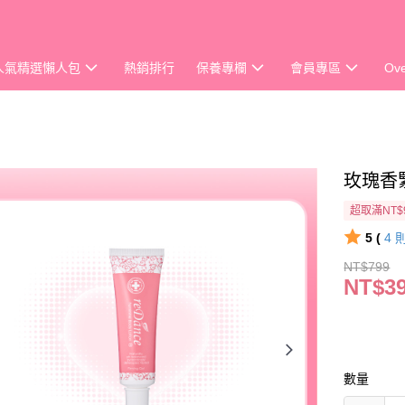
人氣精選懶人包
熱銷排行
保養專欄
會員專區
Ov
玫瑰香緊
超取滿NT$
5 (
4
NT$799
NT$3
數量