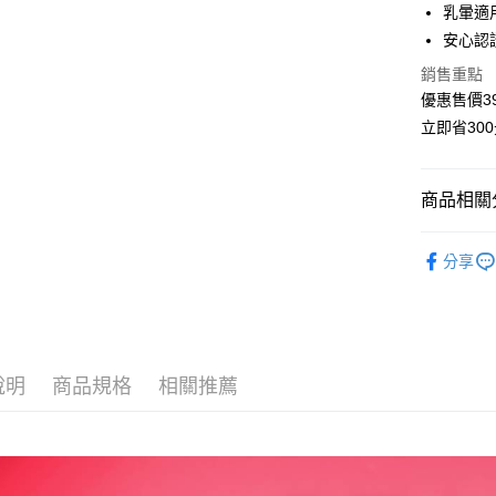
乳暈適
貨到付款
安心認
銷售重點
運送方式
優惠售價3
立即省30
全家取貨付
每筆NT$6
商品相關分
付款後全
每筆NT$6
【玫瑰香
分享
萊爾富取貨
👉產品功
每筆NT$6
🏆熱銷主
付款後萊
每筆NT$6
說明
商品規格
相關推薦
7-11取貨
每筆NT$6
付款後71