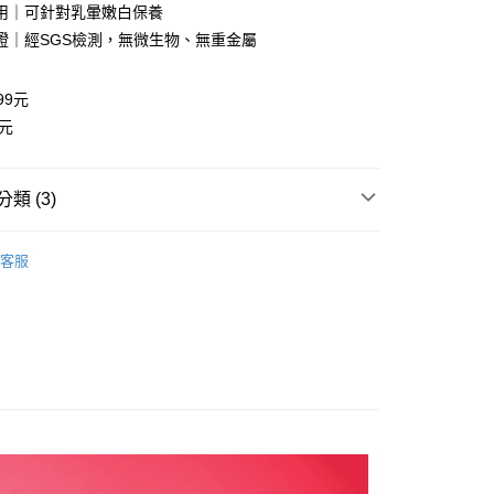
用｜可針對乳暈嫩白保養
證｜經SGS檢測，無微生物、無重金屬
99元
0元
款(運費)
0，滿NT$999(含以上)免運費
類 (3)
家取貨運費
0，滿NT$999(含以上)免運費
緊緻潤澤凝膠】
精選單品｜單入、多入
客服
付款(運費)
效分類
私密呵護
私密緊緻｜玫瑰香緊緻潤澤凝膠
0，滿NT$999(含以上)免運費
打商品
緊緻潤澤超有感❣️女人小心機
爾富取貨運費
0，滿NT$999(含以上)免運費
付款(運費)
0，滿NT$999(含以上)免運費
1取貨運費