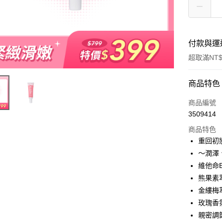
付款與運
超取滿NT$
付款方式
商品特色
信用卡一
商品編號
3509414
超商取貨
商品特色
LINE Pay
重回初
～潤澤
Apple Pay
維他命
Google Pa
熊果素
金縷梅
全盈+PAY
玫瑰香
ATM付款
親密調