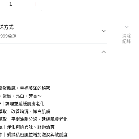
送方式
清除
999免運
紀錄
次付款
付款
戀緊緻感，幸福美滿的秘密
、緊緻、亮白、芳香～
E｜調理並延緩肌膚老化
y
萃取｜改善暗沉、嫩白肌膚
萃取｜平衡油脂分泌、延緩肌膚老化
氛｜淨化尷尬異味、舒適清爽
節｜緊緻私密肌並增加滋潤與敏感度