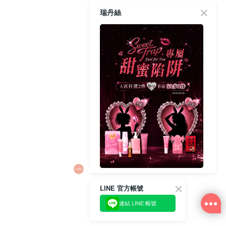
瑞丹絲
📣Sweet Trap 甜蜜陷阱📣
👙滿$777 紅利7倍送
LINE 官方帳號
👙滿$777再享正貨加購價
連結 LINE 帳號
👙滿$977再享超值甜蜜陷阱盲盒
加購價
👙滿$1,277 送光溜溜慕斯