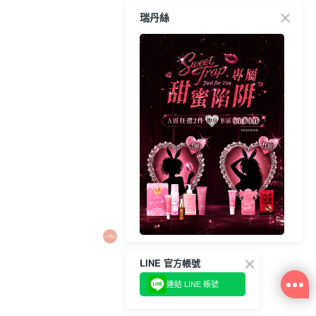
瑞丹絲
📣Sweet Trap 甜蜜陷阱📣
👙滿$777 紅利7倍送
LINE 官方帳號
👙滿$777再享正貨加購價
連結 LINE 帳號
👙滿$977再享超值甜蜜陷阱盲盒
加購價
👙滿$1,277 送光溜溜慕斯