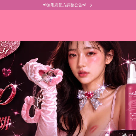
📢無毛霜配方調整公告📢