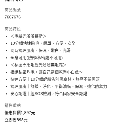
信用卡一次付款
商品編號
超商取貨付款
7667676
LINE Pay
商品特色
Apple Pay
＜毛髮光溜溜慕斯＞
10分鐘快速除毛，簡單、方便、安全
街口支付
同時調理肌膚，保濕、嫩白、光滑
悠遊付
全身可用(臉部/私密處不可用)
＜私密專用毛髮光溜溜無毛霜＞
Google Pay
拒絕私密炸毛，讓自己當個乾淨小白虎～
全盈+PAY
快速方便｜10分鐘輕鬆告別黑森林，無痛不留黑頭
調理肌膚｜舒緩、淨化、平衡油脂、保濕、強化防禦力
ATM付款
安心認證｜經SGS檢測，符合國家安全認證
貨到付款
銷售重點
優惠售價1,897元
運送方式
立即省898元
全家取貨付款(運費)