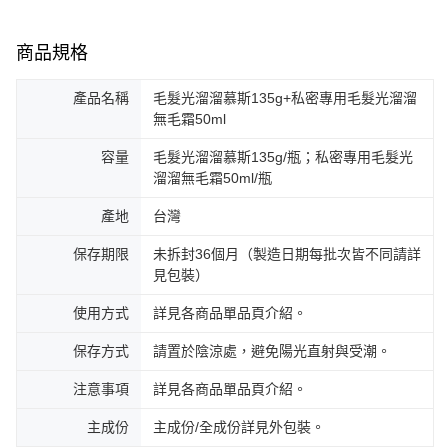
商品規格
產品名稱
毛髮光溜溜慕斯135g+私密專用毛髮光溜溜
無毛霜50ml
容量
毛髮光溜溜慕斯135g/瓶；私密專用毛髮光
溜溜無毛霜50ml/瓶
產地
台灣
保存期限
未拆封36個月（製造日期每批次皆不同請詳
見包裝）
使用方式
詳見各商品單品頁介紹。
保存方式
請置於陰涼處，避免陽光直射與受潮。
注意事項
詳見各商品單品頁介紹。
主成份
主成份/全成份詳見外包裝。