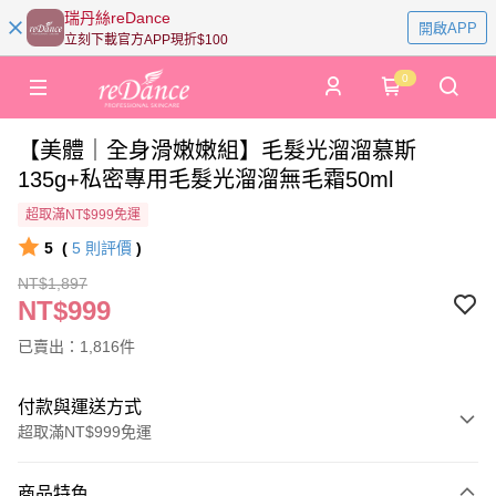
瑞丹絲reDance
開啟APP
立刻下載官方APP現折$100
0
【美體｜全身滑嫩嫩組】毛髮光溜溜慕斯
135g+私密專用毛髮光溜溜無毛霜50ml
超取滿NT$999免運
5
(
5
則評價
)
NT$1,897
NT$999
已賣出：1,816件
付款與運送方式
超取滿NT$999免運
付款方式
商品特色