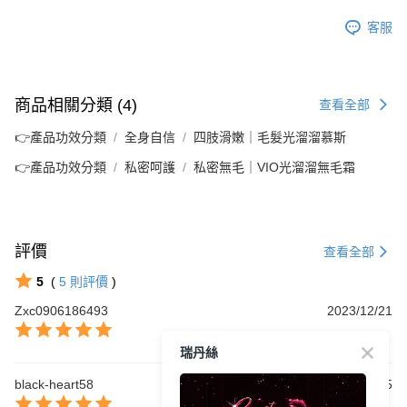
客服
商品相關分類 (4)
查看全部
👉產品功效分類
全身自信
四肢滑嫩｜毛髮光溜溜慕斯
👉產品功效分類
私密呵護
私密無毛｜VIO光溜溜無毛霜
評價
查看全部
5
(
5
則評價
)
Zxc0906186493
2023/12/21
瑞丹絲
black-heart58
2023/10/25