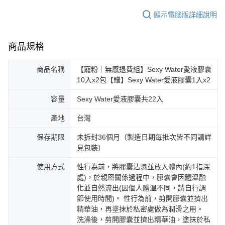
顯示電腦版詳細說明
商品規格
商品名稱
【寵粉｜無感退費組】Sexy Water愛液膠囊
10入x2包【贈】Sexy Water愛液膠囊1入x2
容量
Sexy Water愛液膠囊共22入
產地
台灣
保存期限
未拆封36個月（製造日期每批次皆不同請詳
見包裝）
使用方式
性行為前，將膠囊沾濕並放入體內(約1指深
處)，於親密關係過程中，膠囊會因體溫融
化並自然流出(因個人體溫不同，請自行調
節使用時間)。 性行為前，剪開膠囊並擠出
精華油，再塗抹於私密處做為潤滑之用。
洗澡後，剪開膠囊並擠出精華油，塗抹於私