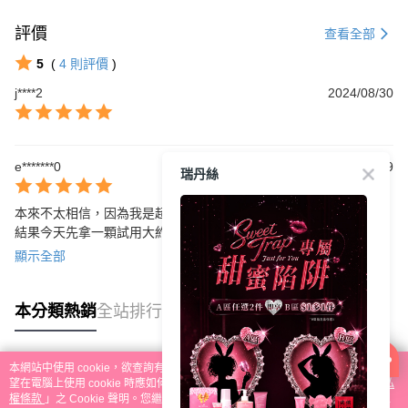
評價
查看全部
5
(
4
則評價
)
j****2
2024/08/30
e*******0
2023/11/29
瑞丹絲
本來不太相信，因為我是超級乾燥的人

結果今天先拿一顆試用大約10分鐘左右真的變得很濕潤，整個變得
很滑順，也沒有融化不完全的地方

顯示全部
難怪敢說無感退費
本分類熱銷
全站排行
本網站中使用 cookie，欲查詢有關本網站使用 cookie 方式之詳情，及若您不希
熱門標籤
望在電腦上使用 cookie 時應如何變更電腦的 cookie 設定，請參閱本網站「
隱私
權條款
」之 Cookie 聲明。您繼續使用本網站即表示您同意本公司得按本網站使