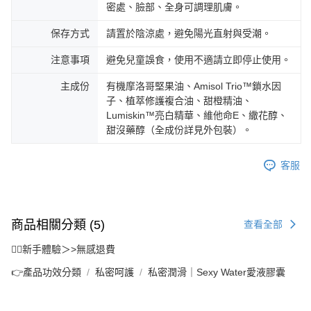
密處、臉部、全身可調理肌膚。
保存方式
請置於陰涼處，避免陽光直射與受潮。
注意事項
避免兒童誤食，使用不適請立即停止使用。
主成份
有機摩洛哥堅果油、Amisol Trio™鎖水因
子、植萃修護複合油、甜橙精油、
Lumiskin™亮白精華、維他命E、繖花醇、
甜沒藥醇（全成份詳見外包裝）。
客服
商品相關分類 (5)
查看全部
🙋‍♀️新手體驗＞>無感退費
👉產品功效分類
私密呵護
私密潤滑｜Sexy Water愛液膠囊