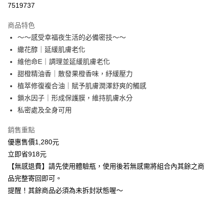
7519737
LINE Pay
商品特色
Apple Pay
～～感受幸福夜生活的必備密技～～
繖花醇｜延緩肌膚老化
Google Pay
維他命E｜調理並延緩肌膚老化
全盈+PAY
甜橙精油香｜散發果橙香味，紓緩壓力
植萃修復複合油｜賦予肌膚潤澤舒爽的觸感
ATM付款
鎖水因子｜形成保護膜，維持肌膚水分
貨到付款
私密處及全身可用
銷售重點
運送方式
優惠售價1,280元
全家取貨付款(運費)
立即省918元
每筆NT$60，滿NT$999(含以上)免運費
【無感退費】請先使用體驗瓶，使用後若無感需將組合內其餘之商
付款後全家取貨運費
品完整寄回即可。
每筆NT$60，滿NT$999(含以上)免運費
提醒！其餘商品必須為未拆封狀態喔～
萊爾富取貨付款(運費)