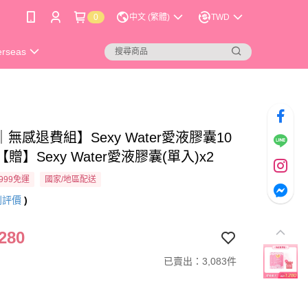
0
中文 (繁體)
TWD
erseas
無感退費組】Sexy Water愛液膠囊10
【贈】Sexy Water愛液膠囊(單入)x2
999免運
國家/地區配送
則評價
)
280
已賣出：3,083件