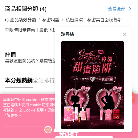
商品相關分類 (4)
查看全部
👉產品功效分類
私密呵護
私密清潔｜私密美白面膜慕斯
🎊限時限量特惠｜最低下殺3折
超值囤貨組📦
私密四霸主
瑞丹絲
評價
喜歡這個商品嗎？購買後給他一個好評吧
本分類熱銷
全站排行
本網站中使用 cookie，欲查詢有關本網站使用 cookie 方式之詳情，及若您不希
熱門標籤
望在電腦上使用 cookie 時應如何變更電腦的 cookie 設定，請參閱本網站「
隱私
權條款
」之 Cookie 聲明。您繼續使用本網站即表示您同意本公司得按本網站使
用條款之 Cookie 聲明使用 cookie。
了解更多 >
📣Sweet Trap 甜蜜陷阱📣
我知道了