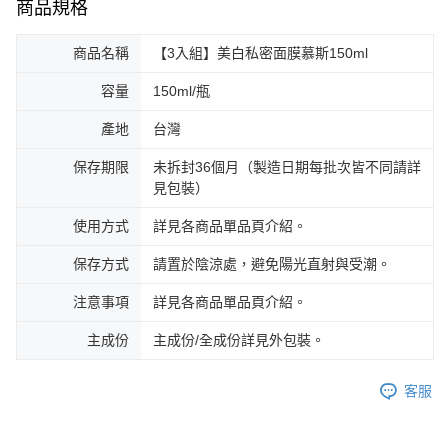
商品規格
商品名稱
【3入組】美白私密面膜慕斯150ml
容量
150ml/瓶
產地
台灣
保存期限
未拆封36個月（製造日期每批次皆不同請詳
見包裝）
使用方式
詳見各商品單品頁介紹。
保存方式
請置於陰涼處，避免陽光直射與受潮。
注意事項
詳見各商品單品頁介紹。
主成份
主成份/全成份詳見外包裝。
客服