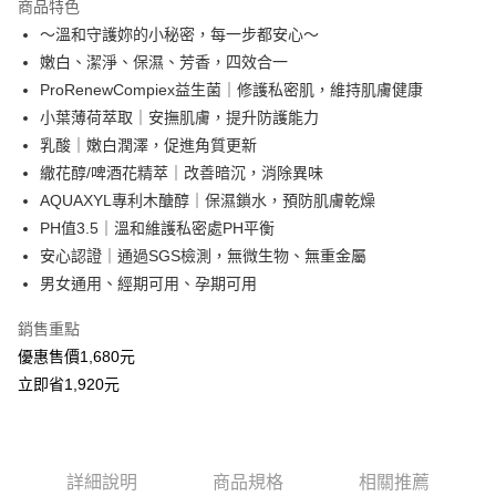
商品特色
Apple Pay
～溫和守護妳的小秘密，每一步都安心～
嫩白、潔淨、保濕、芳香，四效合一
街口支付
ProRenewCompiex益生菌｜修護私密肌，維持肌膚健康
悠遊付
小葉薄荷萃取｜安撫肌膚，提升防護能力
乳酸｜嫩白潤澤，促進角質更新
Google Pay
繖花醇/啤酒花精萃｜改善暗沉，消除異味
全盈+PAY
AQUAXYL專利木醣醇｜保濕鎖水，預防肌膚乾燥
PH值3.5｜溫和維護私密處PH平衡
ATM付款
安心認證｜通過SGS檢測，無微生物、無重金屬
貨到付款
男女通用、經期可用、孕期可用
銷售重點
運送方式
優惠售價1,680元
全家取貨付款(運費)
立即省1,920元
每筆NT$60，滿NT$999(含以上)免運費
付款後全家取貨運費
每筆NT$60，滿NT$999(含以上)免運費
詳細說明
商品規格
相關推薦