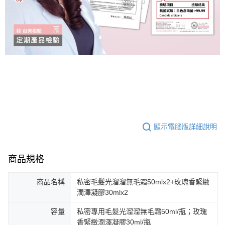
顯示電腦版詳細說明
商品規格
商品名稱
私密毛髮光溜溜無毛霜50mlx2+玫瑰香緊緻
潤澤凝膠30mlx2
容量
私密專用毛髮光溜溜無毛霜50ml/瓶；玫瑰
香緊緻潤澤凝膠30ml/瓶