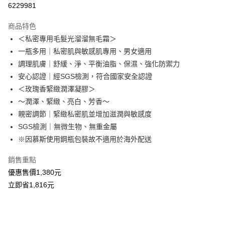
6229981
LINE Pay
商品特色
Apple Pay
＜私密專用毛髮光溜溜無毛霜＞
一瓶多用｜私密肌與敏感肌專用、男女適用
街口支付
調理肌膚｜舒緩、淨、平衡油脂、保濕、強化防禦力
悠遊付
安心認證｜經SGS檢測，符合國家安全認證
＜玫瑰香緊緻潤澤凝膠＞
Google Pay
～潤澤、緊緻、亮白、芳香～
全盈+PAY
親密調節｜緊緻私密肌並增加滋潤與敏感度
SGS檢測｜無微生物、無重金屬
ATM付款
※因慕斯使用鋼瓶包裝故不適用於海外配送
貨到付款
銷售重點
優惠售價1,380元
運送方式
立即省1,816元
全家取貨付款(運費)
每筆NT$60，滿NT$999(含以上)免運費
付款後全家取貨運費