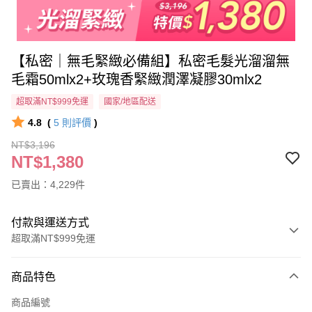
【私密｜無毛緊緻必備組】私密毛髮光溜溜無
毛霜50mlx2+玫瑰香緊緻潤澤凝膠30mlx2
超取滿NT$999免運
國家/地區配送
4.8
(
5
則評價
)
NT$3,196
NT$1,380
已賣出：4,229件
付款與運送方式
超取滿NT$999免運
付款方式
商品特色
信用卡一次付款
商品編號
超商取貨付款