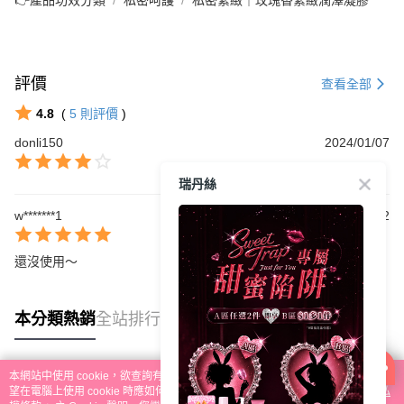
評價
查看全部
4.8
(
5
則評價
)
donli150
2024/01/07
瑞丹絲
w*******1
2023/09/12
還沒使用～
本分類熱銷
全站排行
本網站中使用 cookie，欲查詢有關本網站使用 cookie 方式之詳情，及若您不希
熱門標籤
望在電腦上使用 cookie 時應如何變更電腦的 cookie 設定，請參閱本網站「
隱私