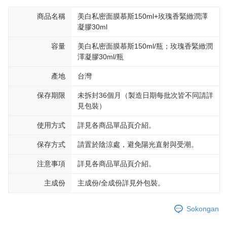
商品名稱
美白私密面膜慕斯150ml+玫瑰香緊緻潤澤
凝膠30ml
容量
美白私密面膜慕斯150ml/瓶；玫瑰香緊緻潤
澤凝膠30ml/瓶
產地
台灣
保存期限
未拆封36個月（製造日期每批次皆不同請詳
見包裝）
使用方式
詳見各商品單品頁介紹。
保存方式
請置於陰涼處，避免陽光直射與受潮。
注意事項
詳見各商品單品頁介紹。
主成份
主成份/全成份詳見外包裝。
Sokongan