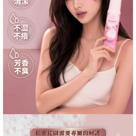
NT$60/pesanan | Penghantaran percuma untuk pesanan
NT$999 atau lebih
宅配
NT$90/pesanan | Penghantaran percuma untuk pesanan
NT$1,200 atau lebih
離島宅配
NT$280/pesanan
貨到付款
NT$90/pesanan | Penghantaran percuma untuk pesanan
NT$1,200 atau lebih
海外配送 (港澳地區)
Kadar Penghantaran
海外配送 (中國大陸)
Kadar Penghantaran