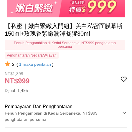
【私密｜嫩白緊緻入門組】美白私密面膜慕斯
150ml+玫瑰香緊緻潤澤凝膠30ml
Penuh Pengambilan di Kedai Serbaneka, NT$999 penghataran
percuma
Penghantaran Negara/Wilayah
5
(
1
maka penilaian
)
NT$1,899
NT$999
Dijual: 1,495
Pembayaran Dan Penghantaran
Penuh Pengambilan di Kedai Serbaneka, NT$999
penghataran percuma
Kaedah Pembayaran