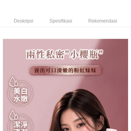
NT$60/pesanan | Penghantaran percuma untuk pesanan
NT$999 atau lebih
Deskripsi
Spesifikasi
Rekomendasi
付款後全家取貨運費
NT$60/pesanan | Penghantaran percuma untuk pesanan
NT$999 atau lebih
萊爾富取貨付款(運費)
NT$60/pesanan | Penghantaran percuma untuk pesanan
NT$999 atau lebih
付款後萊爾富取貨運費
NT$60/pesanan | Penghantaran percuma untuk pesanan
NT$999 atau lebih
7-11取貨付款(運費)
NT$60/pesanan | Penghantaran percuma untuk pesanan
NT$999 atau lebih
付款後711取貨運費