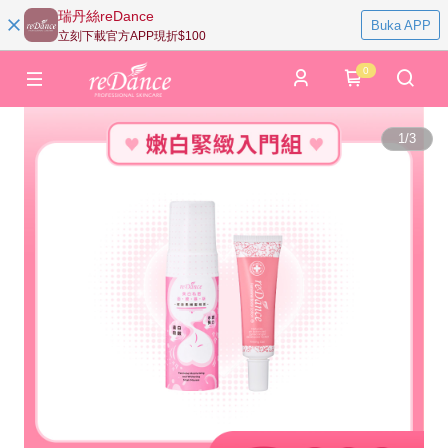
瑞丹絲reDance
Buka APP
立刻下載官方APP現折$100
0
1
/
3