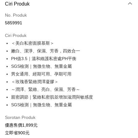
Ciri Produk
Kad Kredit (Bayaran Penuh)
No. Produk
Pengambilan di Kedai Serbaneka
5859991
LINE Pay
Ciri Produk
Apple Pay
＜美白私密面膜慕斯＞
嫩白、潔淨、保濕、芳香，四效合一
JKOPAY
PH值3.5｜溫和維護私密處PH平衡
Easy Wallet
SGS檢測｜無微生物、無重金屬
男女通用、經期可用、孕期可用
Google Pay
＜玫瑰香緊緻潤澤凝膠＞
Plus PAY
～潤澤、緊緻、亮白、保濕、芳香～
親密調節｜緊緻私密肌並增加滋潤與敏感度
Pemindahan ATM
SGS檢測｜無微生物、無重金屬
Tunai semasa Penghantaran
Sorotan Produk
Pilihan Penghantaran
優惠售價1,899元
全家取貨付款(運費)
立即省900元