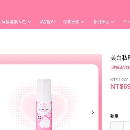
人氣精選懶人包
熱銷排行
保養專欄
會員專區
Ov
美白私密
超取滿NT$
NT$1,200
NT$6
數量