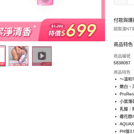
付款與運
超取滿NT$
付款方式
商品特色
信用卡一
商品編號
5838087
超商取貨
商品特色
LINE Pay
～溫和
嫩白、
Apple Pay
ProR
街口支付
小葉薄
乳酸｜
悠遊付
繖花醇
Google Pa
AQU
PH值3
全盈+PAY