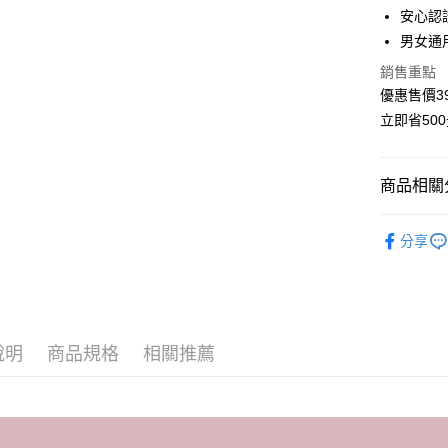
安心認
ATM付款
男女通
貨到付款
銷售重點
優惠售價3
立即省50
運送方式
全家取貨付
商品相關分
每筆NT$6
👉產品功
付款後全
分享
🏆熱銷主
每筆NT$6
【私密美
萊爾富取貨
每筆NT$6
說明
商品規格
相關推薦
付款後萊
每筆NT$6
7-11取貨