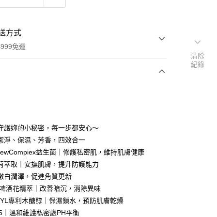
送方式
999免運
清除
紀錄
次付款
付款
守護妳的小秘密，每一步都安心～
潔淨、保濕、芳香，四效合一
enewCompiex益生菌｜修護私密肌，維持肌膚健康
荷萃取｜安撫肌膚，提升防護能力
嫩白潤澤，促進角質更新
/啤酒花精萃｜改善暗沉，消除異味
y
AXYL專利木醣醇｜保濕鎖水，預防肌膚乾燥
.5｜溫和維護私密處PH平衡