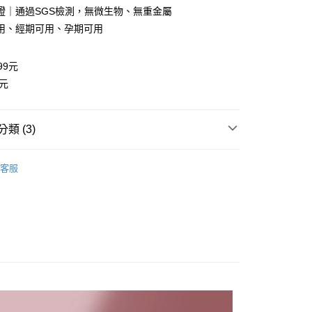
證｜通過SGS檢測，無微生物、無重金屬
用、經期可用、孕期可用
99元
0元
款(運費)
類 (3)
0，滿NT$999(含以上)免運費
效分類
私密呵護
私密清潔｜私密美白面膜慕斯
家取貨運費
客服
打商品
潔淨芳香就靠它💦私密清潔慕斯
0，滿NT$999(含以上)免運費
白面膜慕斯】
精選單品｜單入、多入
付款(運費)
0，滿NT$999(含以上)免運費
爾富取貨運費
0，滿NT$999(含以上)免運費
付款(運費)