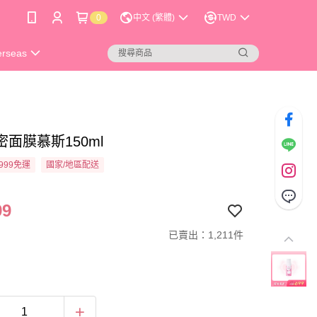
0
中文 (繁體)
TWD
erseas
面膜慕斯150ml
999免運
國家/地區配送
99
已賣出：1,211件