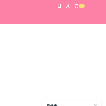
0
瑞丹絲