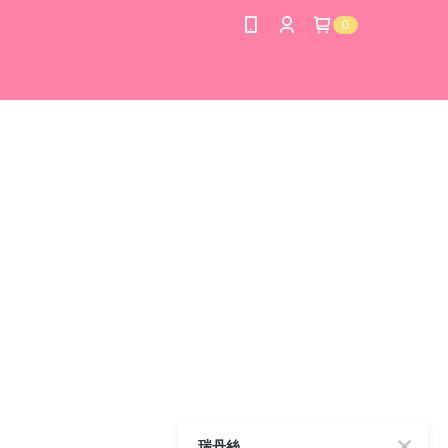
0
瑞丹絲