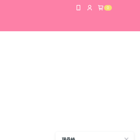
0
瑞丹絲