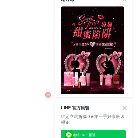
📣Sweet Trap 甜蜜陷阱📣
👙滿$777 紅利7倍送
LINE 官方帳號
👙滿$777再享正貨加購價
綁定立馬折$50🔥第一手好康最速
👙滿$977再享超值甜蜜陷阱盲盒
報💫
加購價
👙滿$1,277 送光溜溜慕斯
👙滿$1,777 送甜蜜陷阱盲盒
連結 LINE 帳號