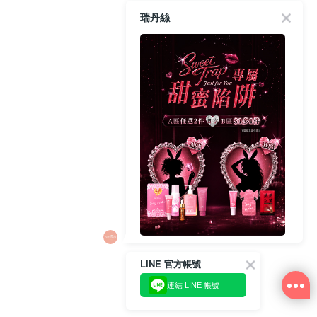
瑞丹絲
📣Sweet Trap 甜蜜陷阱📣
👙滿$777 紅利7倍送
LINE 官方帳號
👙滿$777再享正貨加購價
連結 LINE 帳號
👙滿$977再享超值甜蜜陷阱盲盒
加購價
👙滿$1,277 送光溜溜慕斯