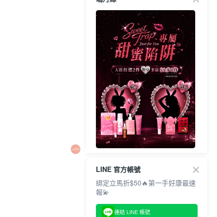
📣Sweet Trap 甜蜜陷阱📣
👙滿$777 紅利7倍送
LINE 官方帳號
👙滿$777再享正貨加購價
綁定立馬折$50🔥第一手好康最速
👙滿$977再享超值甜蜜陷阱盲盒
報💫
加購價
👙滿$1,277 送光溜溜慕斯
👙滿$1,777 送甜蜜陷阱盲盒
連結 LINE 帳號