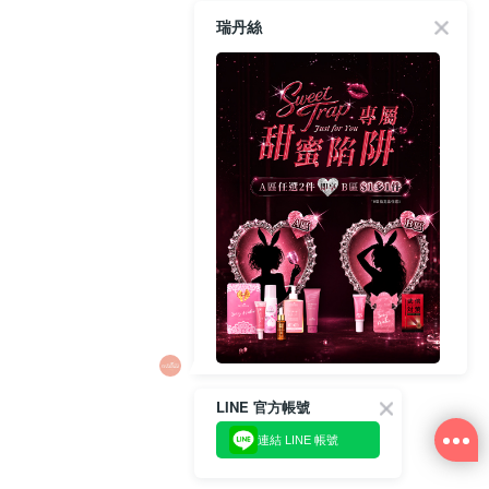
瑞丹絲
📣Sweet Trap 甜蜜陷阱📣
👙滿$777 紅利7倍送
LINE 官方帳號
👙滿$777再享正貨加購價
連結 LINE 帳號
👙滿$977再享超值甜蜜陷阱盲盒
加購價
👙滿$1,277 送光溜溜慕斯