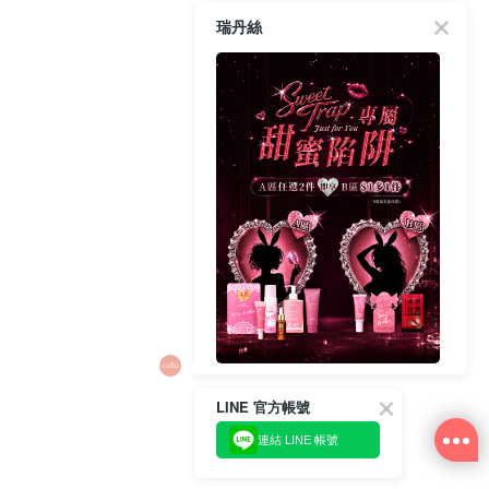
瑞丹絲
📣Sweet Trap 甜蜜陷阱📣
👙滿$777 紅利7倍送
LINE 官方帳號
👙滿$777再享正貨加購價
連結 LINE 帳號
👙滿$977再享超值甜蜜陷阱盲盒
加購價
👙滿$1,277 送光溜溜慕斯