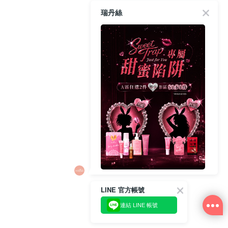
瑞丹絲
📣Sweet Trap 甜蜜陷阱📣
👙滿$777 紅利7倍送
LINE 官方帳號
👙滿$777再享正貨加購價
連結 LINE 帳號
👙滿$977再享超值甜蜜陷阱盲盒
加購價
👙滿$1,277 送光溜溜慕斯