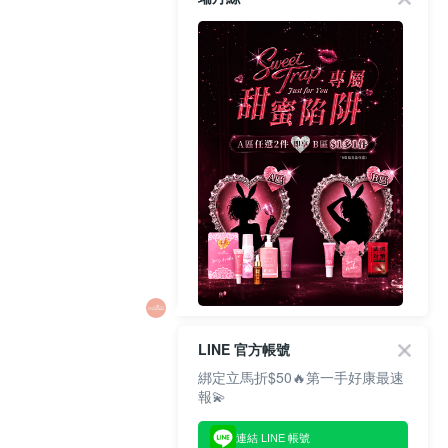
📣Sweet Trap 甜蜜陷阱📣
👙滿$777 紅利7倍送
LINE 官方帳號
👙滿$777再享正貨加購價
綁定立馬折$50🔥第一手好康最速
👙滿$977再享超值甜蜜陷阱盲盒
報💫
加購價
👙滿$1,277 送光溜溜慕斯
👙滿$1,777 送甜蜜陷阱盲盒
連結 LINE 帳號