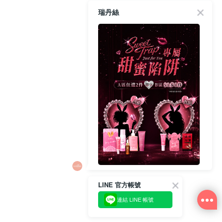
瑞丹絲
📣Sweet Trap 甜蜜陷阱📣
👙滿$777 紅利7倍送
LINE 官方帳號
👙滿$777再享正貨加購價
連結 LINE 帳號
👙滿$977再享超值甜蜜陷阱盲盒
加購價
👙滿$1,277 送光溜溜慕斯