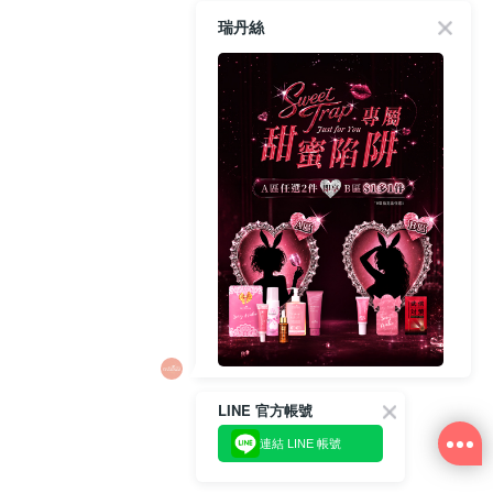
瑞丹絲
📣Sweet Trap 甜蜜陷阱📣
👙滿$777 紅利7倍送
LINE 官方帳號
👙滿$777再享正貨加購價
連結 LINE 帳號
👙滿$977再享超值甜蜜陷阱盲盒
加購價
👙滿$1,277 送光溜溜慕斯