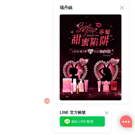
瑞丹絲
📣Sweet Trap 甜蜜陷阱📣
👙滿$777 紅利7倍送
LINE 官方帳號
👙滿$777再享正貨加購價
連結 LINE 帳號
👙滿$977再享超值甜蜜陷阱盲盒
加購價
👙滿$1,277 送光溜溜慕斯