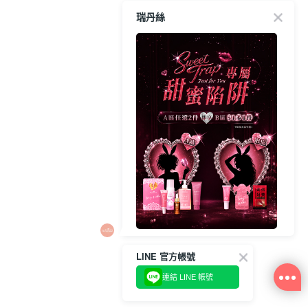
瑞丹絲
📣Sweet Trap 甜蜜陷阱📣
👙滿$777 紅利7倍送
LINE 官方帳號
👙滿$777再享正貨加購價
連結 LINE 帳號
👙滿$977再享超值甜蜜陷阱盲盒
加購價
👙滿$1,277 送光溜溜慕斯