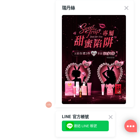
瑞丹絲
📣Sweet Trap 甜蜜陷阱📣
👙滿$777 紅利7倍送
LINE 官方帳號
👙滿$777再享正貨加購價
連結 LINE 帳號
👙滿$977再享超值甜蜜陷阱盲盒
加購價
👙滿$1,277 送光溜溜慕斯