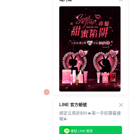
📣Sweet Trap 甜蜜陷阱📣
👙滿$777 紅利7倍送
LINE 官方帳號
👙滿$777再享正貨加購價
綁定立馬折$50🔥第一手好康最速
👙滿$977再享超值甜蜜陷阱盲盒
報💫
加購價
👙滿$1,277 送光溜溜慕斯
👙滿$1,777 送甜蜜陷阱盲盒
連結 LINE 帳號